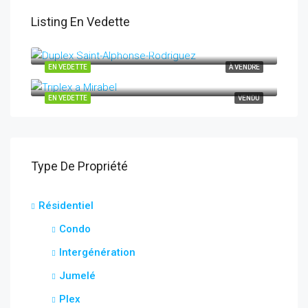
Listing En Vedette
saint-alphonse-rodriguez, qc J0K 1W0
EN VEDETTE
À VENDRE
10265-10269 Rue Henri-Piché Mirabel J7N 0M2
EN VEDETTE
VENDU
Type De Propriété
Résidentiel
Condo
Intergénération
Jumelé
Plex